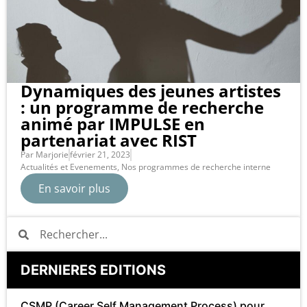
Dynamiques des jeunes artistes
: un programme de recherche
animé par IMPULSE en
partenariat avec RIST
Par
Marjorie
février 21, 2023
Actualités et Evenements
,
Nos programmes de recherche interne
En savoir plus
DERNIERES EDITIONS
CSMP (Career Self Management Process) pour